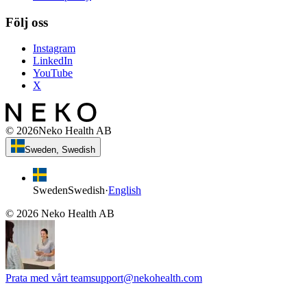
Följ oss
Instagram
LinkedIn
YouTube
X
©
2026
Neko Health AB
Sweden, Swedish
Sweden
Swedish
·
English
©
2026
Neko Health AB
Prata med vårt team
support@nekohealth.com