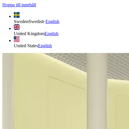
Hoppa till innehåll
Sweden
Swedish
·
English
United Kingdom
English
United States
English